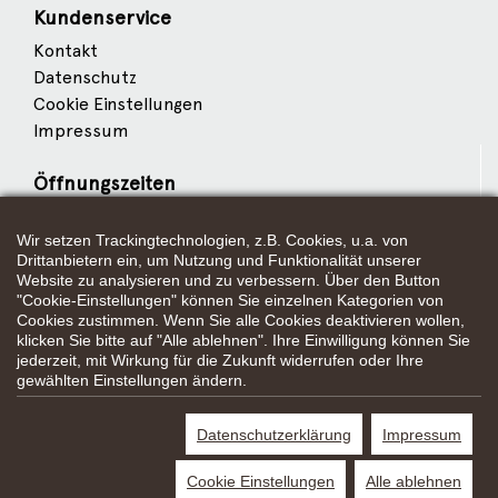
Kundenservice
Kontakt
Datenschutz
Cookie Einstellungen
Impressum
Öffnungszeiten
Wir setzen Trackingtechnologien, z.B. Cookies, u.a. von
Wir sind Partner von
Drittanbietern ein, um Nutzung und Funktionalität unserer
Website zu analysieren und zu verbessern. Über den Button
"Cookie-Einstellungen" können Sie einzelnen Kategorien von
Cookies zustimmen. Wenn Sie alle Cookies deaktivieren wollen,
klicken Sie bitte auf "Alle ablehnen". Ihre Einwilligung können Sie
Weitere Partner
jederzeit, mit Wirkung für die Zukunft widerrufen oder Ihre
gewählten Einstellungen ändern.
Datenschutzerklärung
Impressum
*Alle Preisangaben gelten inklusive gesetzlichen MwSt. und bei
Selbstabholung.
Cookie Einstellungen
Alle ablehnen
Bei Preisen, die mit "UVP" gekennzeichnet sind, handelt es sich um die