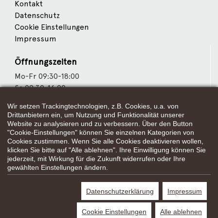
Kontakt
Datenschutz
Cookie Einstellungen
Impressum
Öffnungszeiten
Mo-Fr 09:30-18:00
Sa 09:30-16:00
Wir setzen Trackingtechnologien, z.B. Cookies, u.a. von
Wir sind Partner von
Drittanbietern ein, um Nutzung und Funktionalität unserer
Website zu analysieren und zu verbessern. Über den Button
"Cookie-Einstellungen" können Sie einzelnen Kategorien von
Cookies zustimmen. Wenn Sie alle Cookies deaktivieren wollen,
klicken Sie bitte auf "Alle ablehnen". Ihre Einwilligung können Sie
Weitere Partner
jederzeit, mit Wirkung für die Zukunft widerrufen oder Ihre
gewählten Einstellungen ändern.
Datenschutzerklärung
Impressum
*Alle Preisangaben gelten inklusive gesetzlichen MwSt. und bei
Selbstabholung.
Cookie Einstellungen
Alle ablehnen