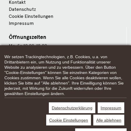
Kontakt
Datenschutz
Cookie Einstellungen
Impressum
Öffnungszeiten
Mo-Sa 10:00-18:00
Wir setzen Trackingtechnologien, z.B. Cookies, u.a. von
Wir sind Partner von
Drittanbietern ein, um Nutzung und Funktionalität unserer
Website zu analysieren und zu verbessern. Über den Button
"Cookie-Einstellungen" können Sie einzelnen Kategorien von
Cookies zustimmen. Wenn Sie alle Cookies deaktivieren wollen,
klicken Sie bitte auf "Alle ablehnen". Ihre Einwilligung können Sie
Weitere Partner
jederzeit, mit Wirkung für die Zukunft widerrufen oder Ihre
gewählten Einstellungen ändern.
Datenschutzerklärung
Impressum
*Alle Preisangaben gelten inklusive gesetzlichen MwSt. und bei
Selbstabholung.
Cookie Einstellungen
Alle ablehnen
Bei Preisen, die mit "UVP" gekennzeichnet sind, handelt es sich um die
unverbindliche Preisempfehlung des Herstellers/Lieferanten.